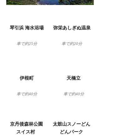
​琴引浜 海水浴場
弥栄あしぎぬ温泉​
車で約25分
​車で約20分
​伊根町
天橋立​​
車で約40分
車で約40分
京丹後森林公園
太鼓山スノーどん
スイス村
どんパーク​​