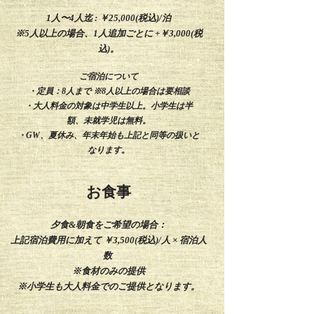
1人〜4人迄 : ￥25,000(税込)/泊
※5人以上の場合、1人追加ごとに +￥3,000(税
込)。
​ご宿泊について
・定員：8人まで ※8人以上の場合は要相談
・​大人料金の対象は中学生以上​。小学生は半
額、未就学児は無料。
​・GW、夏休み、年末年始も上記と同等の扱いと
なります。
お食事
夕食&朝食をご希望の場合：
上記宿泊費用に加えて ￥3,500(税込)/人 × 宿泊人
数
​※食材のみの提供
※小学生も大人料金でのご提供となります。