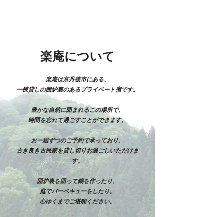
楽庵について
楽庵は京丹後市にある、
一棟貸しの囲炉裏のあるプライベート宿です。
豊かな自然に囲まれるこの場所で、
時間を忘れて過ごすことができます。
お一組ずつのご予約で承っており、
古き良き古民家を貸し切りお過ごしいただけま
す。
囲炉裏を囲って鍋を作ったり、
庭でバーベキューをしたり。
心ゆくまでご堪能ください。