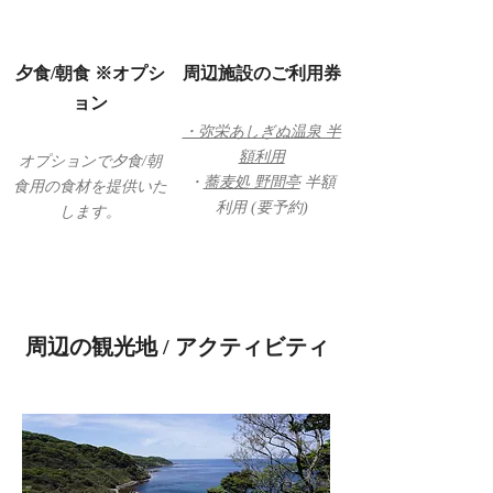
夕食/朝食 ※オプシ
周辺施設のご利用券
ョン
・弥栄あしぎぬ温泉 半
額利用
オプションで夕食/朝
・
蕎麦処 野間亭
半額
食用の食材を提供いた
利用 (要予約)
します。
周辺の観光地 / アクティビティ