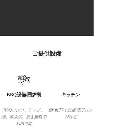
ご提供設備
BBQ設備/囲炉裏
​キッチン
BBQコンロ、トング、
鍋/包丁/まな板/電子レン
網、着火剤、炭を無料で
ジなど
利用可能