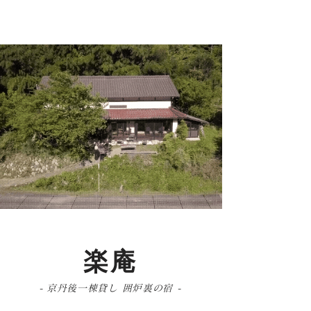
宿泊予約
京丹後一棟貸し
囲炉裏の宿 楽庵
楽庵
- 京丹後一棟貸し 囲炉裏の宿 -