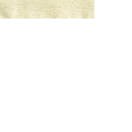
アクセス
住所 : 京都府京丹後市弥栄町須川９６２
​京丹後大宮ICより約30分
📍Google Mapリンク