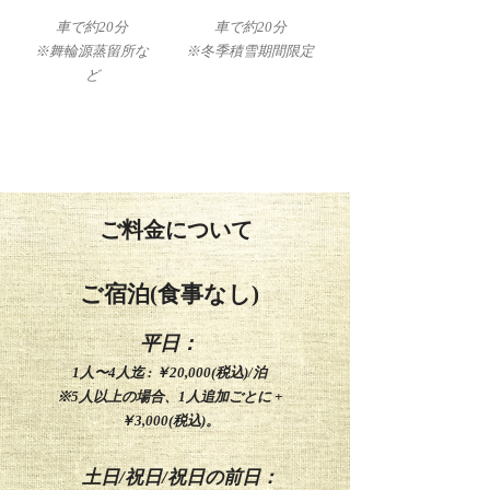
​車で約20分
車で約20分
※舞輪源蒸留所な
※冬季積雪期間限定
ど
ご料金について
ご宿泊(食事なし)
平日：
1人〜4人迄 : ￥20,000(税込)/泊
※5人以上の場合、1人追加ごとに +
￥3,000(税込)。
土日/祝日/祝日の前日：